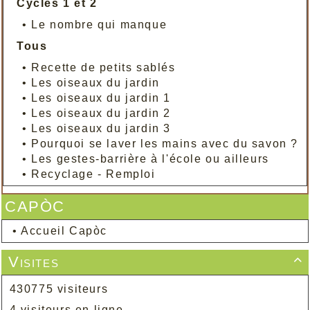
Cycles 1 et 2
•
Le nombre qui manque
Tous
•
Recette de petits sablés
•
Les oiseaux du jardin
•
Les oiseaux du jardin 1
•
Les oiseaux du jardin 2
•
Les oiseaux du jardin 3
•
Pourquoi se laver les mains avec du savon ?
•
Les gestes-barrière à l'école ou ailleurs
•
Recyclage - Remploi
CAPÒC
•
Accueil Capòc
Visites

430775 visiteurs
4 visiteurs en ligne