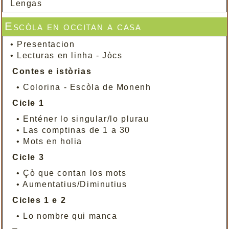
Lengas
Escòla en occitan a casa
•
Presentacion
•
Lecturas en linha - Jòcs
Contes e istòrias
•
Colorina - Escòla de Monenh
Cicle 1
•
Enténer lo singular/lo plurau
•
Las comptinas de 1 a 30
•
Mots en holia
Cicle 3
•
Çò que contan los mots
•
Aumentatius/Diminutius
Cicles 1 e 2
•
Lo nombre qui manca