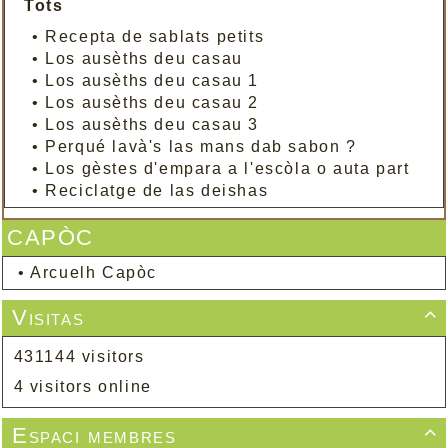
Tots
•
Recepta de sablats petits
•
Los ausèths deu casau
•
Los ausèths deu casau 1
•
Los ausèths deu casau 2
•
Los ausèths deu casau 3
•
Perqué lavà's las mans dab sabon ?
•
Los gèstes d'empara a l'escòla o auta part
•
Reciclatge de las deishas
CAPÒC
•
Arcuelh Capòc
Visitas

431144 visitors
4 visitors online
Espaci membres
