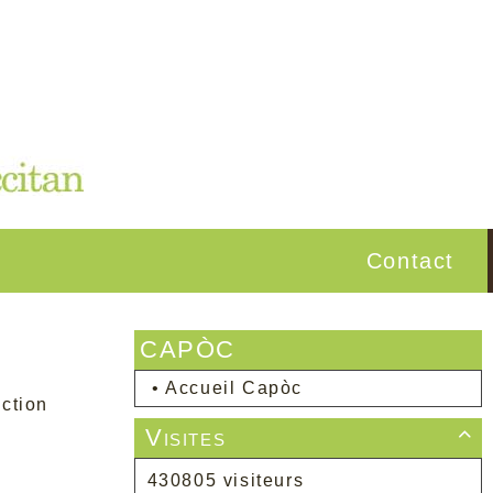
Contact
CAPÒC
•
Accueil Capòc
ction
Visites

430805 visiteurs