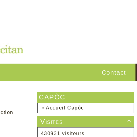
Contact
CAPÒC
•
Accueil Capòc
ction
Visites

430931 visiteurs