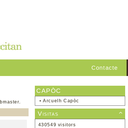
Contacte
CAPÒC
•
Arcuelh Capòc
webmaster.
Visitas

430549 visitors