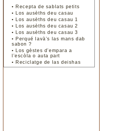
•
Recepta de sablats petits
•
Los ausèths deu casau
•
Los ausèths deu casau 1
•
Los ausèths deu casau 2
•
Los ausèths deu casau 3
•
Perqué lavà's las mans dab
sabon ?
•
Los gèstes d'empara a
l'escòla o auta part
•
Reciclatge de las deishas