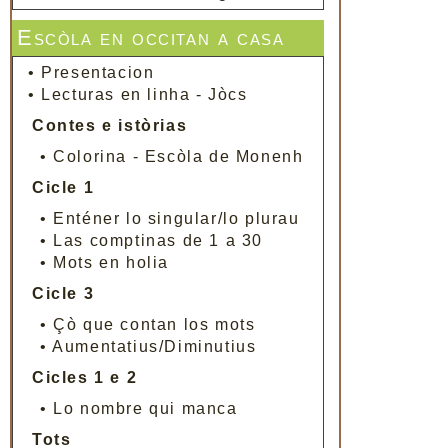
Escòla en occitan a casa
•
Presentacion
•
Lecturas en linha - Jòcs
Contes e istòrias
•
Colorina - Escòla de Monenh
Cicle 1
•
Enténer lo singular/lo plurau
•
Las comptinas de 1 a 30
•
Mots en holia
Cicle 3
•
Çò que contan los mots
•
Aumentatius/Diminutius
Cicles 1 e 2
•
Lo nombre qui manca
Tots