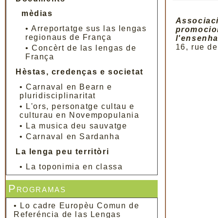
mèdias
Associaci
•
Arreportatge sus las lengas
promocion
regionaus de França
l'ensenha
16, rue d
•
Concèrt de las lengas de
França
Hèstas, credenças e societat
•
Carnaval en Bearn e
pluridisciplinaritat
•
L'ors, personatge cultau e
culturau en Novempopulania
•
La musica deu sauvatge
•
Carnaval en Sardanha
La lenga peu territòri
•
La toponimia en classa
Programas
•
Lo cadre Europèu Comun de
Referéncia de las Lengas