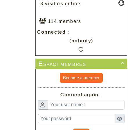
8 visitors online
114 members
Connected :
(nobody)
Espaci membres

Become a member
Connect again :