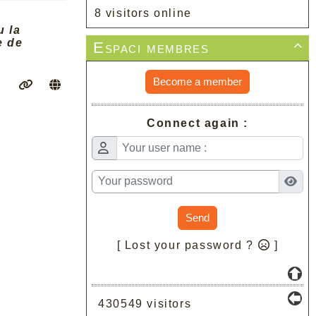
8 visitors online
u la
e de
Espaci membres

Become a member
Connect again :
Send
[ Lost your password ?
]
430549 visitors