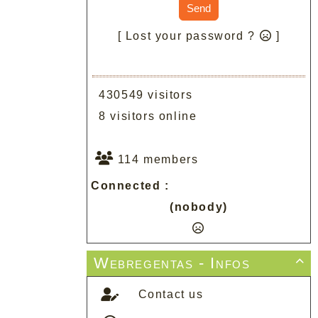
Send
[ Lost your password ?
]
430549 visitors
8 visitors online
114 members
Connected :
(nobody)
Webregentas - Infos

Contact us