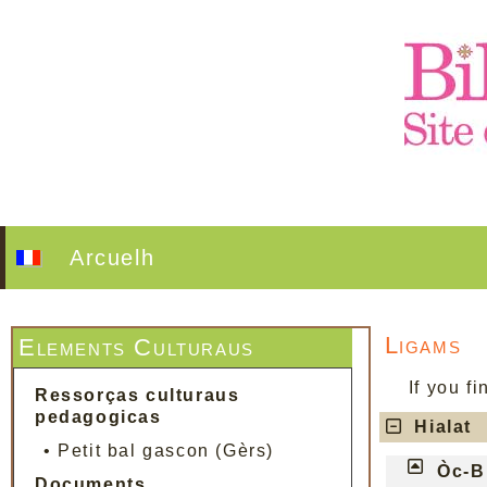
Arcuelh
Ligams
Elements Culturaus
If you fi
Ressorças culturaus
pedagogicas
Hialat
•
Petit bal gascon (Gèrs)
Òc-B
Documents